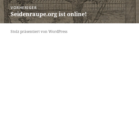
Beitragsnavigation
VORHERIGER
Seidenraupe.org ist online!
Vorheriger
Beitrag:
Stolz präsentiert von WordPress